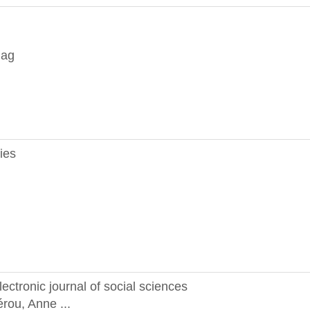
lag
dies
lectronic journal of social sciences
rou, Anne ...