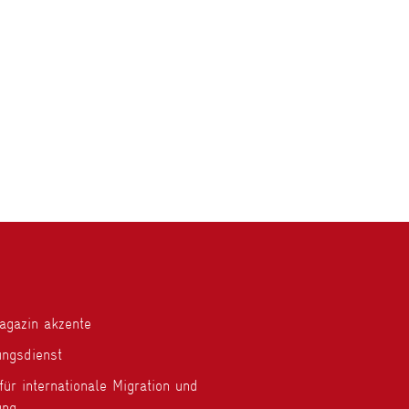
gazin akzente
ungsdienst
ür internationale Migration und
ung