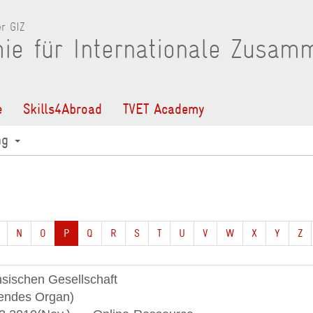
r GIZ
ie für Internationale Zusam
e
Skills4Abroad
TVET Academy
ng
N
O
P
Q
R
S
T
U
V
W
X
Y
Z
nsischen Gesellschaft
bendes Organ)