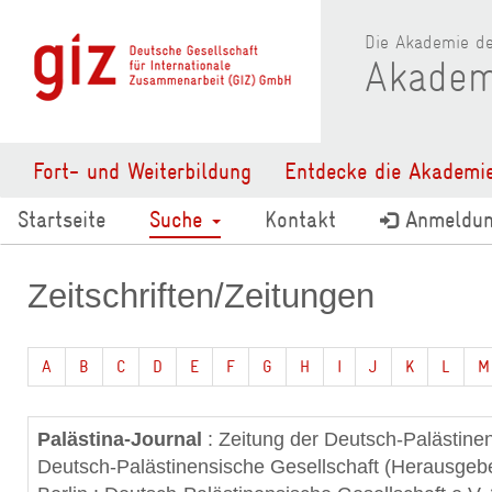
Die Akademie de
Akadem
Fort- und Weiterbildung
Entdecke die Akademi
Startseite
Suche
Kontakt
Anmeldu
Zeitschriften/Zeitungen
A
B
C
D
E
F
G
H
I
J
K
L
M
Palästina-Journal
: Zeitung der Deutsch-Palästine
Deutsch-Palästinensische Gesellschaft (Herausge