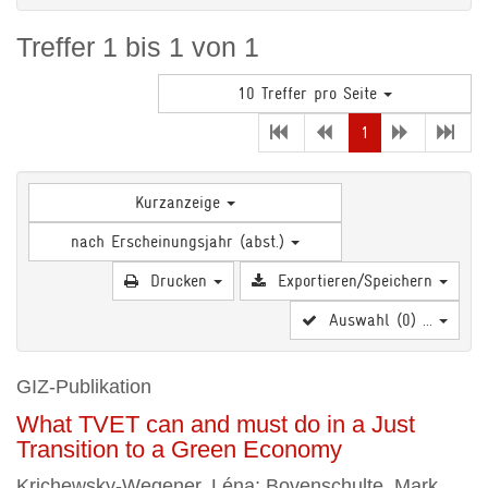
Treffer 1 bis 1 von 1
10 Treffer pro Seite
(current)
1
Kurzanzeige
nach Erscheinungsjahr (abst.)
Drucken
Exportieren/Speichern
Auswahl (
0
) ...
GIZ-Publikation
What TVET can and must do in a Just
Transition to a Green Economy
Krichewsky-Wegener, Léna; Bovenschulte, Mark