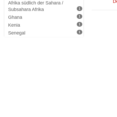
D
Afrika südlich der Sahara /
Subsahara Afrika
1
Ghana
1
Kenia
1
Senegal
1