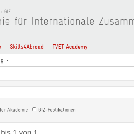
r GIZ
ie für Internationale Zusam
e
Skills4Abroad
TVET Academy
ng
der Akademie
GIZ-Publikationen
 bis 1 von 1