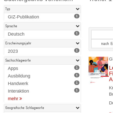
Typ
GIZ-Publikation
1
Sprache
Deutsch
1
Erscheinungsjahr
nach E
2023
1
G
Sachschlagworte
L
Apps
1
F
Ausbildung
1
A
Handwerk
1
K
Interaktion
1
B
mehr
D
Geografische Schlagworte