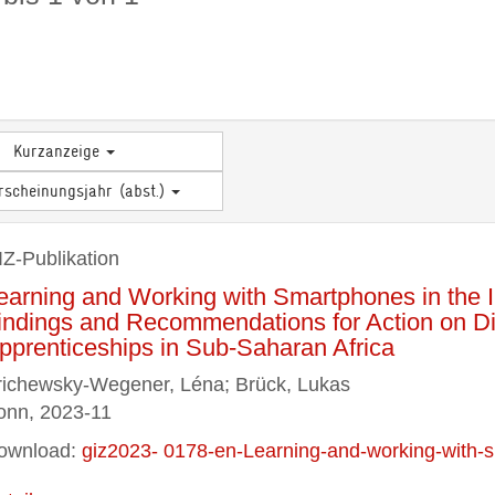
Kurzanzeige
rscheinungsjahr (abst.)
IZ-Publikation
earning and Working with Smartphones in the 
indings and Recommendations for Action on Digi
pprenticeships in Sub-Saharan Africa
richewsky-Wegener, Léna; Brück, Lukas
onn, 2023-11
ownload:
giz2023- 0178-en-Learning-and-working-with-s