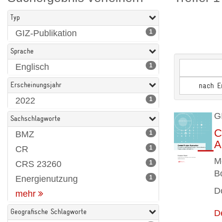
Typ
GIZ-Publikation
1
Sprache
Englisch
1
Erscheinungsjahr
nach E
2022
1
G
Sachschlagworte
C
BMZ
1
A
CR
1
M
CRS 23260
1
B
Energienutzung
1
D
mehr
Geografische Schlagworte
D