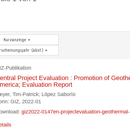
Kurzanzeige
rscheinungsjahr (abst.)
IZ-Publikation
entral Project Evaluation : Promotion of Geoth
merica; Evaluation Report
eyer, Tim-Patrick; López Saborío
onn: GIZ, 2022-01
ownload:
giz2022-0147en-projectevaluation-geothermal-
etails