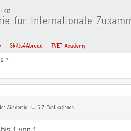
r GIZ
ie für Internationale Zusam
e
Skills4Abroad
TVET Academy
ng
der Akademie
GIZ-Publikationen
 bis 1 von 1